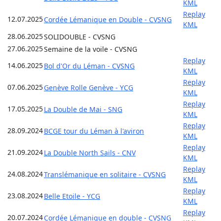
KML
Replay
12.07.2025
Cordée Lémanique en Double - CVSNG
KML
28.06.2025
SOLIDOUBLE - CVSNG
27.06.2025
Semaine de la voile - CVSNG
Replay
14.06.2025
Bol d'Or du Léman - CVSNG
KML
Replay
07.06.2025
Genève Rolle Genève - YCG
KML
Replay
17.05.2025
La Double de Mai - SNG
KML
Replay
28.09.2024
BCGE tour du Léman à l'aviron
KML
Replay
21.09.2024
La Double North Sails - CNV
KML
Replay
24.08.2024
Translémanique en solitaire - CVSNG
KML
Replay
23.08.2024
Belle Etoile - YCG
KML
Replay
20.07.2024
Cordée Lémanique en double - CVSNG