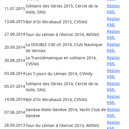
Replay
Solitaire des Séries 2015, Cercle de la
11.07.2015
KML
Voile, SNG
Replay
13.06.2015
Bol d'Or Mirabaud 2015, CVSNG
KML
Replay
27.09.2014
Tour du Léman à l'Aviron 2014, AVSNG
KML
Replay
La DOUBLE CdE.ch 2014, Club Nautique
20.09.2014
KML
de Versoix
Replay
La Translémanique en solitaire 2014,
30.08.2014
KML
CVSNG
Replay
03.08.2014
Les 5 jours du Léman 2014, CVVidy
KML
Replay
Solitaire des Séries 2014, Cercle de la
05.07.2014
KML
Voile, SNG
Replay
14.06.2014
Bol d'Or Mirabaud 2014, CVSNG
KML
Replay
Genève-Rolle-Genève 2014, Yacht Club de
07.06.2014
KML
Genève
Replay
28.09.2013
Tour du Léman à l'Aviron 2013, AVSNG
KML