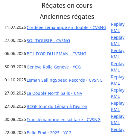
Régates en cours
Anciennes régates
Replay
11.07.2026
Cordéée Lémanique en double - CVSNG
KML
Replay
27.06.2026
SOLIDOUBLE - CVSNG
KML
Replay
06.06.2026
BOL D'OR DU LEMAN - CVSNG
KML
Replay
30.05.2026
Genève Rolle Genève - YCG
KML
Replay
01.10.2025
Leman SailingSpeed Records - CVSNG
KML
Replay
27.09.2025
La Double North Sails - CNV
KML
Replay
27.09.2025
BCGE tour du Léman à l'aviron
KML
Replay
30.08.2025
Translémanique en solitaire - CVSNG
KML
Replay
22.08.2025
Belle Etoile 2025 - YCG