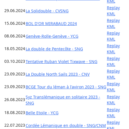
KML
Replay
29.06.2024
La Solidouble - CVSNG
KML
Replay
15.06.2024
BOL D'OR MIRABAUD 2024
KML
Replay
08.06.2024
Genève-Rolle-Genève - YCG
KML
Replay
18.05.2024
La double de Pentecôte - SNG
KML
Replay
03.10.2023
Tentative Ruban Violet Tixwave - SNG
KML
Replay
23.09.2023
La Double North Sails 2023 - CNV
KML
Replay
23.09.2023
BCGE Tour du léman à l'aviron 2023 - SNG
KML
Replay
Syz Translémanique en solitaire 2023 -
26.08.2023
KML
SNG
Replay
18.08.2023
Belle Etoile - YCG
KML
Replay
22.07.2023
Cordée Lémanique en double - SNG/CNM
KML