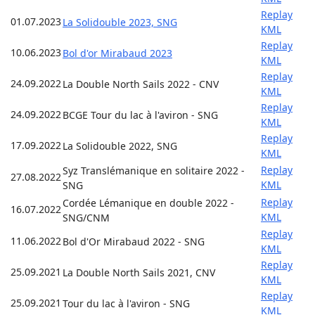
Replay
01.07.2023
La Solidouble 2023, SNG
KML
Replay
10.06.2023
Bol d'or Mirabaud 2023
KML
Replay
24.09.2022
La Double North Sails 2022 - CNV
KML
Replay
24.09.2022
BCGE Tour du lac à l'aviron - SNG
KML
Replay
17.09.2022
La Solidouble 2022, SNG
KML
Replay
Syz Translémanique en solitaire 2022 -
27.08.2022
KML
SNG
Replay
Cordée Lémanique en double 2022 -
16.07.2022
KML
SNG/CNM
Replay
11.06.2022
Bol d'Or Mirabaud 2022 - SNG
KML
Replay
25.09.2021
La Double North Sails 2021, CNV
KML
Replay
25.09.2021
Tour du lac à l'aviron - SNG
KML