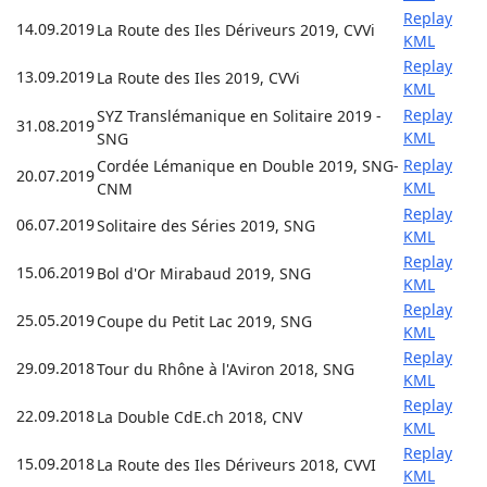
Replay
14.09.2019
La Route des Iles Dériveurs 2019, CVVi
KML
Replay
13.09.2019
La Route des Iles 2019, CVVi
KML
Replay
SYZ Translémanique en Solitaire 2019 -
31.08.2019
KML
SNG
Replay
Cordée Lémanique en Double 2019, SNG-
20.07.2019
KML
CNM
Replay
06.07.2019
Solitaire des Séries 2019, SNG
KML
Replay
15.06.2019
Bol d'Or Mirabaud 2019, SNG
KML
Replay
25.05.2019
Coupe du Petit Lac 2019, SNG
KML
Replay
29.09.2018
Tour du Rhône à l'Aviron 2018, SNG
KML
Replay
22.09.2018
La Double CdE.ch 2018, CNV
KML
Replay
15.09.2018
La Route des Iles Dériveurs 2018, CVVI
KML