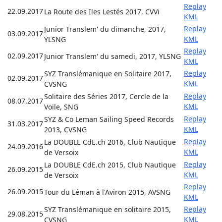
Replay
22.09.2017
La Route des Iles Lestés 2017, CVVi
KML
Replay
Junior Translem' du dimanche, 2017,
03.09.2017
KML
YLSNG
Replay
02.09.2017
Junior Translem' du samedi, 2017, YLSNG
KML
Replay
SYZ Translémanique en Solitaire 2017,
02.09.2017
KML
CVSNG
Replay
Solitaire des Séries 2017, Cercle de la
08.07.2017
KML
Voile, SNG
Replay
SYZ & Co Leman Sailing Speed Records
31.03.2017
KML
2013, CVSNG
Replay
La DOUBLE CdE.ch 2016, Club Nautique
24.09.2016
KML
de Versoix
Replay
La DOUBLE CdE.ch 2015, Club Nautique
26.09.2015
KML
de Versoix
Replay
26.09.2015
Tour du Léman à l'Aviron 2015, AVSNG
KML
Replay
SYZ Translémanique en solitaire 2015,
29.08.2015
KML
CVSNG