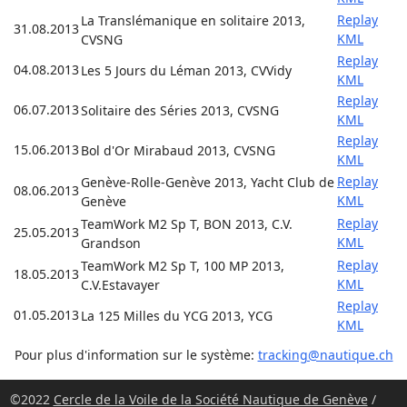
Replay
La Translémanique en solitaire 2013,
31.08.2013
KML
CVSNG
Replay
04.08.2013
Les 5 Jours du Léman 2013, CVVidy
KML
Replay
06.07.2013
Solitaire des Séries 2013, CVSNG
KML
Replay
15.06.2013
Bol d'Or Mirabaud 2013, CVSNG
KML
Replay
Genève-Rolle-Genève 2013, Yacht Club de
08.06.2013
KML
Genève
Replay
TeamWork M2 Sp T, BON 2013, C.V.
25.05.2013
KML
Grandson
Replay
TeamWork M2 Sp T, 100 MP 2013,
18.05.2013
KML
C.V.Estavayer
Replay
01.05.2013
La 125 Milles du YCG 2013, YCG
KML
Pour plus d'information sur le système:
tracking@nautique.ch
©2022
Cercle de la Voile de la Société Nautique de Genève
/